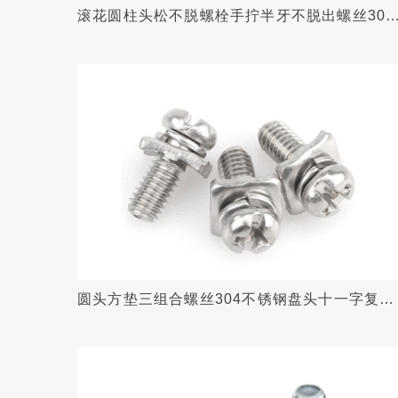
滚花圆柱头松不脱螺栓手拧半牙不脱出螺丝304
不锈钢
圆头方垫三组合螺丝304不锈钢盘头十一字复合
槽接线端子螺丝M3.5