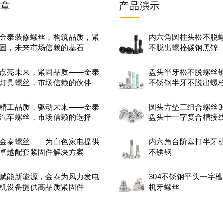
文章
产品
演示
金泰装修螺丝，构筑品质，紧
内六角圆柱头松不脱
固，未来市场信赖的基石
不脱出螺栓碳钢黑锌
点亮未来，紧固品质——金泰
盘头半牙松不脱螺丝镀锌
灯具螺丝，市场信赖的伙伴
不锈钢半牙不脱出螺
精工品质，驱动未来——金泰
圆头方垫三组合螺丝3
汽车螺丝，市场信赖的选择
盘头十一字复合槽接
丝M3.5
金泰螺丝——为白色家电提供
内六角台阶塞打半牙机
卓越配套紧固件解决方案
不锈钢
赋能新能源，金泰为风力发电
304不锈钢平头一字
机设备提供高品质紧固件
机牙螺丝