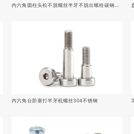
内六角圆柱头松不脱螺丝半牙不脱出螺栓碳钢黑
锌
内六角台阶塞打半牙机螺丝304不锈钢