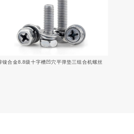
锌镍合金8.8级十字槽凹穴平弹垫三组合机螺丝