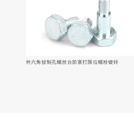
外六角铰制孔螺丝台阶塞打限位螺栓镀锌