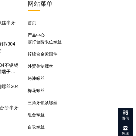
网站
菜单
螺丝半牙
首页
产品中心
塞打台阶限位螺丝
/304
栓
锌镍合金紧固件
04不锈钢
外贸美制螺丝
线端子螺
烤漆螺丝
螺丝304
梅花螺丝
三角牙锁紧螺丝
槽台阶半牙
组合螺丝
微信
自攻螺丝
热线