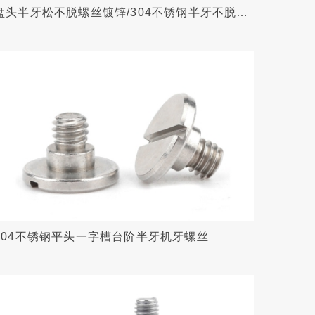
盘头半牙松不脱螺丝镀锌/304不锈钢半牙不脱出
螺栓
304不锈钢平头一字槽台阶半牙机牙螺丝