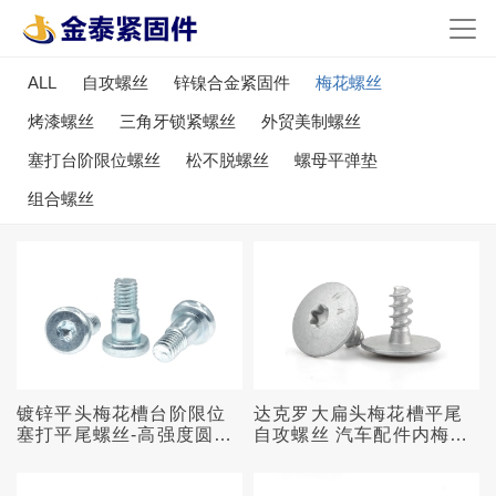
ALL
自攻螺丝
锌镍合金紧固件
梅花螺丝
烤漆螺丝
三角牙锁紧螺丝
外贸美制螺丝
塞打台阶限位螺丝
松不脱螺丝
螺母平弹垫
组合螺丝
镀锌平头梅花槽台阶限位
达克罗大扁头梅花槽平尾
塞打平尾螺丝-高强度圆头
自攻螺丝 汽车配件内梅花
肩轴位螺钉螺栓
防盗花型螺钉4.2