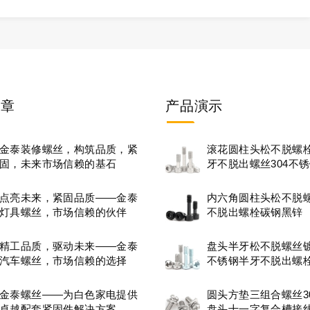
文章
产品
演示
金泰装修螺丝，构筑品质，紧
滚花圆柱头松不脱螺
固，未来市场信赖的基石
牙不脱出螺丝304不
点亮未来，紧固品质——金泰
内六角圆柱头松不脱
灯具螺丝，市场信赖的伙伴
不脱出螺栓碳钢黑锌
精工品质，驱动未来——金泰
盘头半牙松不脱螺丝镀锌
汽车螺丝，市场信赖的选择
不锈钢半牙不脱出螺
金泰螺丝——为白色家电提供
圆头方垫三组合螺丝3
卓越配套紧固件解决方案
盘头十一字复合槽接