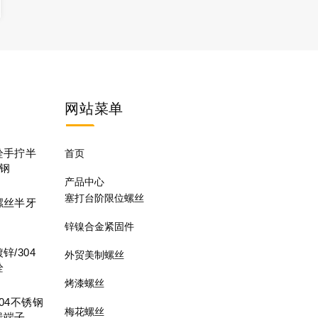
网站
菜单
栓手拧半
首页
锈钢
产品中心
塞打台阶限位螺丝
螺丝半牙
锌镍合金紧固件
/304
外贸美制螺丝
栓
烤漆螺丝
04不锈钢
梅花螺丝
线端子螺