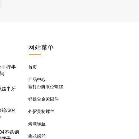
网站
菜单
栓手拧半
首页
锈钢
产品中心
塞打台阶限位螺丝
螺丝半牙
锌镍合金紧固件
/304
外贸美制螺丝
栓
烤漆螺丝
04不锈钢
梅花螺丝
线端子螺