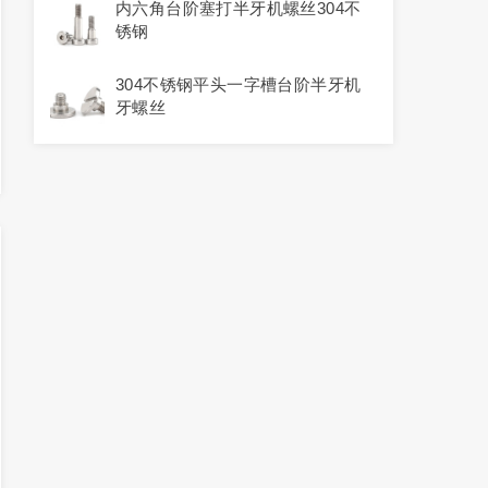
内六角台阶塞打半牙机螺丝304不
锈钢
304不锈钢平头一字槽台阶半牙机
牙螺丝