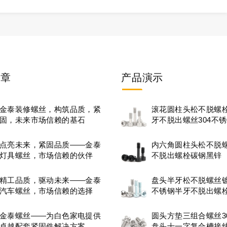
文章
产品
演示
金泰装修螺丝，构筑品质，紧
滚花圆柱头松不脱螺
固，未来市场信赖的基石
牙不脱出螺丝304不
点亮未来，紧固品质——金泰
内六角圆柱头松不脱
灯具螺丝，市场信赖的伙伴
不脱出螺栓碳钢黑锌
精工品质，驱动未来——金泰
盘头半牙松不脱螺丝镀锌
汽车螺丝，市场信赖的选择
不锈钢半牙不脱出螺
金泰螺丝——为白色家电提供
圆头方垫三组合螺丝3
卓越配套紧固件解决方案
盘头十一字复合槽接